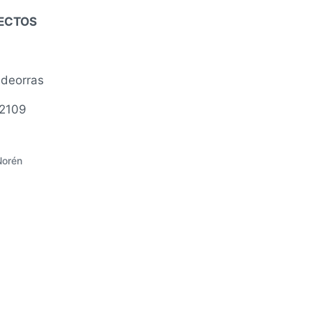
YECTOS
ldeorras
2109
Norén