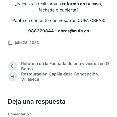
¿Necesitas realizar una
reforma en tu casa
,
fachada o cubierta?
Ponte en contacto con nosotros CUFA OBRAS:
988320844 – obras@cufa.es
julio 28, 2023
F
e
c
h
Reforma de la Fachada de una vivienda en O
a
E
Barco
p
n
Restauración Capilla de la Concepción
u
t
E
Villaseca
b
r
n
a
t
l
d
r
i
a
a
c
Deja una respuesta
a
d
a
n
a
c
Comentario
*
t
s
i