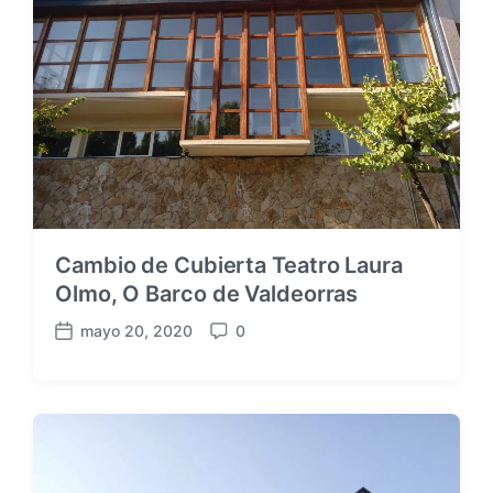
Cambio de Cubierta Teatro Laura
Olmo, O Barco de Valdeorras
mayo 20, 2020
0
F
C
e
o
c
m
h
e
a
n
p
t
u
a