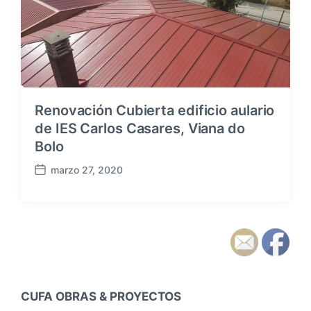
b
r
l
i
i
o
c
s
a
c
i
ó
Renovación Cubierta edificio aulario
n
de IES Carlos Casares, Viana do
Bolo
marzo 27, 2020
F
e
c
h
a
p
u
b
l
CUFA OBRAS & PROYECTOS
i