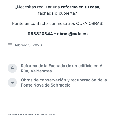
¿Necesitas realizar una
reforma en tu casa
,
fachada o cubierta?
Ponte en contacto con nosotros CUFA OBRAS:
988320844 – obras@cufa.es
febrero 3, 2023
F
e
c
h
Reforma de la Fachada de un edificio en A
a
E
Rúa, Valdeorras
p
n
Obras de conservación y recuperación de la
u
t
E
Ponte Nova de Sobradelo
b
r
n
a
l
t
d
i
r
a
c
a
a
a
d
n
c