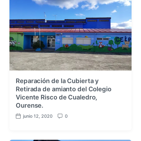
p
t
u
a
b
r
l
i
i
o
c
s
a
c
i
ó
n
Reparación de la Cubierta y
Retirada de amianto del Colegio
Vicente Risco de Cualedro,
Ourense.
junio 12, 2020
0
F
C
e
o
c
m
h
e