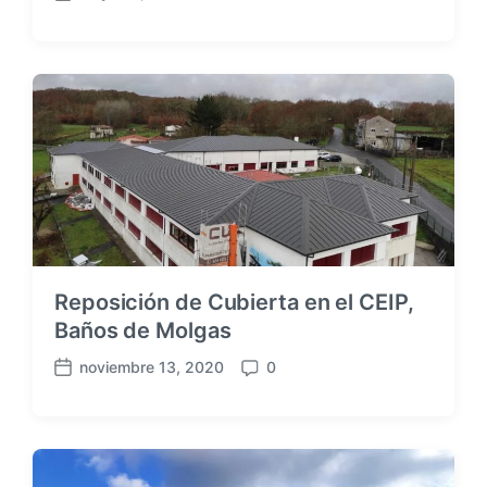
F
e
c
h
a
p
u
b
l
i
c
a
c
Reposición de Cubierta en el CEIP,
i
ó
Baños de Molgas
n
noviembre 13, 2020
0
F
C
e
o
c
m
h
e
a
n