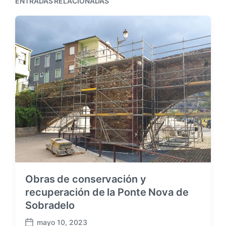
a
ENTRADAS RELACIONADAS
t
i
s
e
ó
i
r
n
g
i
u
o
i
r
e
:
n
t
e
:
Obras de conservación y
recuperación de la Ponte Nova de
Sobradelo
mayo 10, 2023