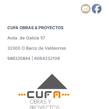
h
e
a
n
p
t
u
a
b
r
l
i
CUFA OBRAS & PROYECTOS
i
o
c
s
Avda. de Galicia 57
a
c
32300 O Barco de Valdeorras
i
ó
988320844 | 6064232109
n