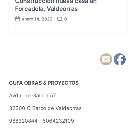
Construcción nueva casa en
Forcadela, Valdeorras
enero 14, 2022
0
F
C
e
o
c
m
h
e
a
n
p
t
u
a
b
r
l
i
i
o
CUFA OBRAS & PROYECTOS
c
s
a
Avda. de Galicia 57
c
i
32300 O Barco de Valdeorras
ó
n
988320844 | 6064232109