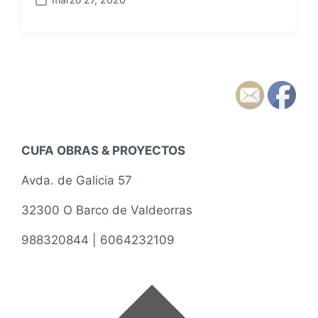
F
e
c
h
a
p
u
b
l
i
CUFA OBRAS & PROYECTOS
c
a
Avda. de Galicia 57
c
i
32300 O Barco de Valdeorras
ó
n
988320844 | 6064232109