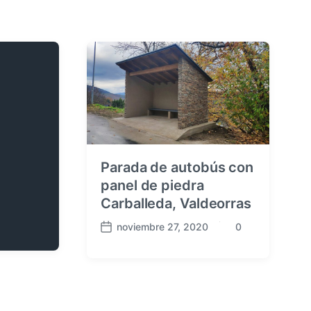
Parada de autobús con
panel de piedra
Carballeda, Valdeorras
noviembre 27, 2020
0
F
C
e
o
c
m
h
e
a
n
p
t