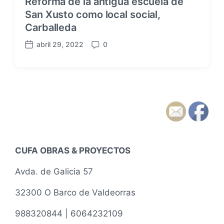
Reforma de la antigua escuela de
San Xusto como local social,
Carballeda
abril 29, 2022
0
F
C
e
o
c
m
h
e
a
n
p
t
u
a
b
r
l
i
i
o
CUFA OBRAS & PROYECTOS
c
s
a
Avda. de Galicia 57
c
i
32300 O Barco de Valdeorras
ó
n
988320844 | 6064232109