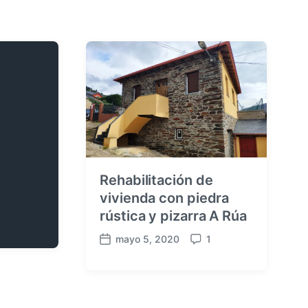
Rehabilitación de
vivienda con piedra
rústica y pizarra A Rúa
mayo 5, 2020
1
F
C
e
o
c
m
h
e
a
n