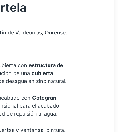
rtela
rtín de Valdeorras, Ourense.
cubierta con
estructura de
lación de una
cubierta
e desagüe en zinc natural.
 acabado con
Cotegran
ensional para el acabado
d de repulsión al agua.
ertas y ventanas, pintura.