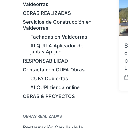
Valdeorras
OBRAS REALIZADAS
Servicios de Construcción en
Valdeorras
Fachadas en Valdeorras
S
ALQUILA Aplicador de
juntas Aplijun
c
p
RESPONSABILIDAD
L
Contacta con CUFA Obras
CUFA Cubiertas
F
e
ALCUPI tienda online
c
OBRAS & PROYECTOS
h
a
p
OBRAS REALIZADAS
u
b
Restauración Capilla de la