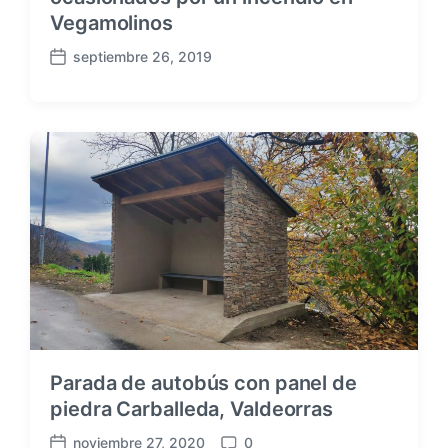
Vegamolinos
septiembre 26, 2019
F
e
c
h
a
p
u
b
l
i
c
a
c
i
ó
Parada de autobús con panel de
n
piedra Carballeda, Valdeorras
noviembre 27, 2020
0