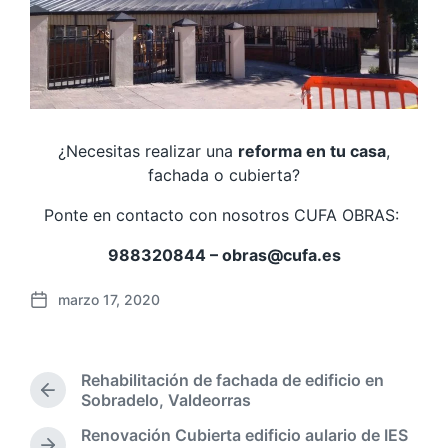
¿Necesitas realizar una
reforma en tu casa
,
fachada o cubierta?
Ponte en contacto con nosotros CUFA OBRAS:
988320844 – obras@cufa.es
marzo 17, 2020
F
e
c
h
Rehabilitación de fachada de edificio en
a
E
Sobradelo, Valdeorras
p
n
Renovación Cubierta edificio aulario de IES
u
t